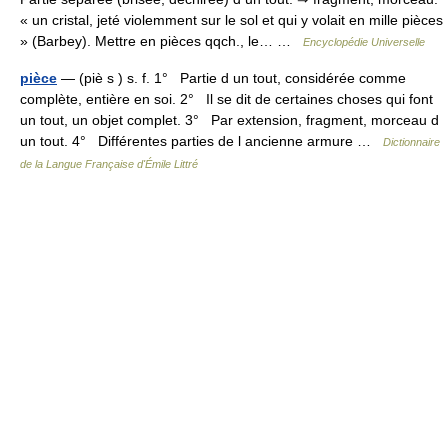
« un cristal, jeté violemment sur le sol et qui y volait en mille pièces
» (Barbey). Mettre en pièces qqch., le… …
Encyclopédie Universelle
pièce
— (piè s ) s. f. 1° Partie d un tout, considérée comme
complète, entière en soi. 2° Il se dit de certaines choses qui font
un tout, un objet complet. 3° Par extension, fragment, morceau d
un tout. 4° Différentes parties de l ancienne armure …
Dictionnaire
de la Langue Française d'Émile Littré