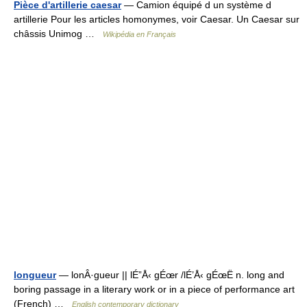
Pièce d'artillerie caesar
— Camion équipé d un système d
artillerie Pour les articles homonymes, voir Caesar. Un Caesar sur
châssis Unimog …
Wikipédia en Français
longueur
— lonÂ·gueur || lÉ”Å‹ gÉœr /lÉ’Å‹ gÉœË n. long and
boring passage in a literary work or in a piece of performance art
(French) …
English contemporary dictionary