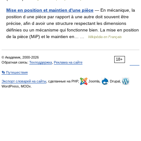
Mise en position et maintien d'une pièce
— En mécanique, la
position d une pièce par rapport à une autre doit souvent être
précise, afin d avoir une structure respectant les dimensions
définies ou un mécanisme qui fonctionne bien. La mise en position
de la pièce (MiP) et le maintien en… …
Wikipédia en Français
© Академик, 2000-2026
18+
Обратная связь:
Техподдержка
,
Реклама на сайте
👣 Путешествия
Экспорт словарей на сайты
, сделанные на PHP,
Joomla,
Drupal,
WordPress, MODx.