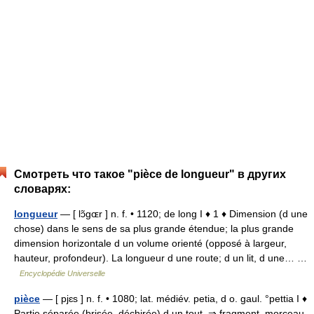
Смотреть что такое "pièce de longueur" в других
словарях:
longueur
— [ lɔ̃gɶr ] n. f. • 1120; de long I ♦ 1 ♦ Dimension (d une
chose) dans le sens de sa plus grande étendue; la plus grande
dimension horizontale d un volume orienté (opposé à largeur,
hauteur, profondeur). La longueur d une route; d un lit, d une… …
Encyclopédie Universelle
pièce
— [ pjɛs ] n. f. • 1080; lat. médiév. petia, d o. gaul. °pettia I ♦
Partie séparée (brisée, déchirée) d un tout. ⇒ fragment, morceau.