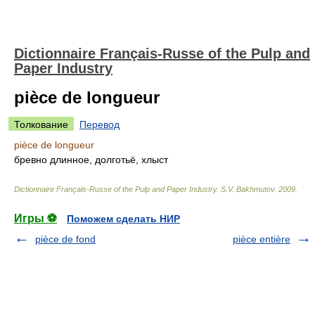
Dictionnaire Français-Russe of the Pulp and
Paper Industry
pièce de longueur
Толкование
Перевод
pièce de longueur
бревно длинное, долготьё, хлыст
Dictionnaire Français-Russe of the Pulp and Paper Industry
.
S.V. Bakhmutov
.
2009
.
Игры ⚽
Поможем сделать НИР
pièce de fond
pièce entière